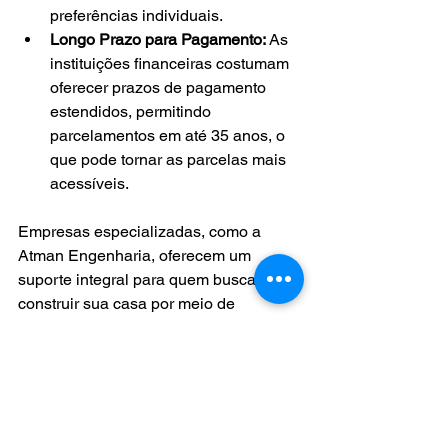
preferências individuais.
Longo Prazo para Pagamento:
 As 
instituições financeiras costumam 
oferecer prazos de pagamento 
estendidos, permitindo 
parcelamentos em até 35 anos, o 
que pode tornar as parcelas mais 
acessíveis.
Empresas especializadas, como a 
Atman Engenharia, oferecem um 
suporte integral para quem busca 
construir sua casa por meio de 
financiamento. Essas empresas 
possuem expertise na área, auxiliando 
desde o planejamento da obra até a 
obtenção do financiamento junto às 
instituições financeiras, facilitando e 
simplificando todo o processo para os 